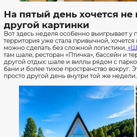
К седьмому дню отдых становит
точнее
У хорошей недельной поездки есть простой признак:
хочется «успеть всё». Люди начинают выбирать не сам
действительно подходит именно им: ещё один вечер в
бассейн, короткий выезд или просто медленное утро.
на горном курорте. Не в том, чтобы каждый день был
том, чтобы за семь дней успеть прожить Алтай без г
половина отпуска ушла на дорогу.