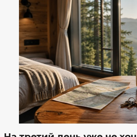
На третий день уже не хочется т
воды
Когда от дороги отдохнули, появляется нормальное ж
И тут как раз чувствуется разница между коротким 
спокойно чередовать тёплую воду, баню, прогулки и
курорте работают Центр приключений, детский клуб
киноклуб, горнолыжный курорт, рестораны и бары, а
концерты, гастрономические вечера и тематические 
приходится вытягивать одной-единственной прогулк