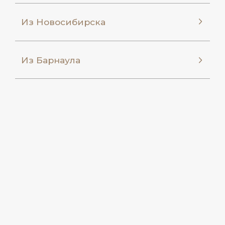
Размещение
Отели
СПА
Рестораны
Расписание дня
Блог
Центр
приключений
Карта сайта
Детские клубы
Забронировать
Бронирование
8 800 444 15 13