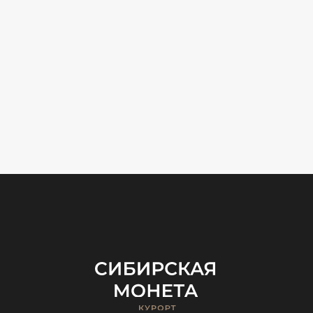
Отдел продаж
+ 7 912 598 53 23
cco@altaipalace.ru
Расположение
659636, Алтайский край,
Алтайский район,
Игорная зона Сибирская
монета, 66
Политика обработки
персональных данных