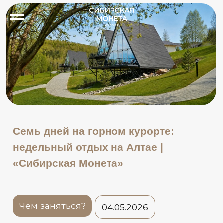
Семь дней на горном курорте:
недельный отдых на Алтае |
«Сибирская Монета»
Чем заняться?
04.05.2026
Короткая поездка на Алтай почти всегда проходит од
одна прогулка, один ужин — и уже пора собираться о
другому. За семь дней курорт перестаёт быть просто
нормальной базой, где можно спокойно чередовать в