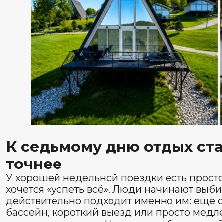
Неделя на курорте — это уже совсем другой отдых, ч
ночи. За семь дней успеваешь не только посмотреть 
воспользоваться тем, ради чего сюда едут: водой, ба
Катунью, парком маралов и нормальным временем б
Монете» такой отдых получается особенно естественн
неделя успевает стать не набором дел, а отпуском.
Мы на карте
Как добраться
Из аэропорта Горно-Алтайска