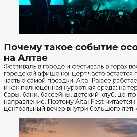
Что делает Altai Fest сильной ле
У хорошего летнего события всегда есть понятный хара
это открытая площадка, вечерний формат, крупные а
среда вокруг. На Алтае такие события работают особ
поездка сюда и так наполнена природой, водой, дви
фестиваль даёт этой поездке ещё и один большой об
случайный, а именно событийный. Поэтому Altai Fest 