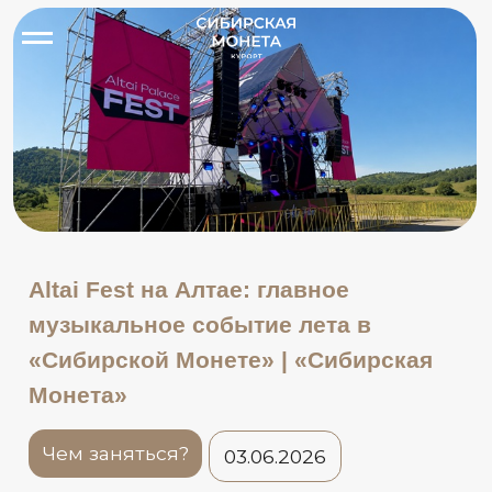
Altai Fest на Алтае: главное
музыкальное событие лета в
«Сибирской Монете» | «Сибирская
Монета»
Чем заняться?
03.06.2026
Летом на Алтае ищут не только горы, воду и красивые
поездке было ещё что-то большое, живое и запоминаю
про это. Фестиваль пройдёт 1 августа на площади Alta
«Сибирская Монета». Начало в 19:00. Для нас это не 