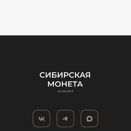
cco@altaipalace.ru
Расположение
659636, Алтайский край,
Алтайский район,
Игорная зона Сибирская
монета, 66
Политика обработки
персональных данных
Правила онлайн-бронирования
Публичная оферта