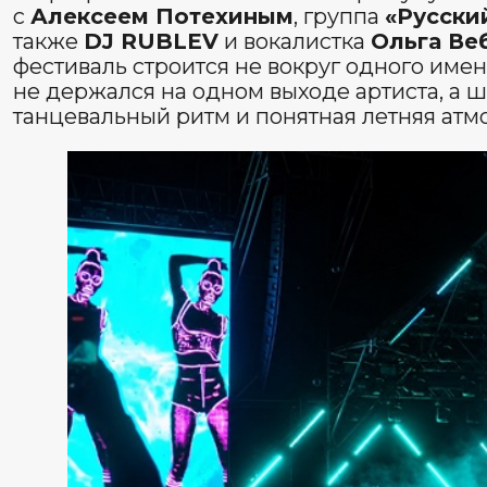
Почему такое событие особенно
на Алтае
Фестиваль в городе и фестиваль в горах воспринима
городской афише концерт часто остаётся просто кон
частью самой поездки. Altai Palace работает не толь
и как полноценная курортная среда: на территории 
бары, бани, бассейны, детский клуб, центр приключ
направление. Поэтому Altai Fest читается не как отдел
центральный вечер внутри большого летнего отдыха.