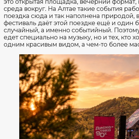
летом
Летний поиск по Алтаю давно держится не только на 
природу. Люди всё чаще ищут
фестивали
,
концерт
события, под которые можно подстроить поездку. Alt
именно на такой запрос: есть дата, площадка, состав 
курортная логика вокруг. Это уже не просто «что-то п
самостоятельная причина приехать на Алтай в начале 