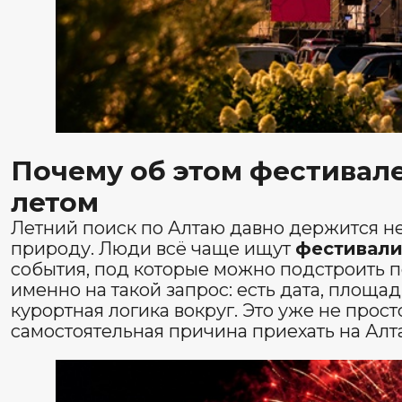
Altai Fest — это тот случай, когда название события 
ожиданием. Большая открытая площадка, сильный сос
сам курорт, который умеет держать такое событие не 
средой вокруг. Поэтому фестиваль выглядит не как сл
как одна из самых заметных летних точек на Алтае. И
запомнилась не только пейзажем, Altai Fest для этог
Мы на карте
Как добраться
Из аэропорта Горно-Алтайска
Из Новосибирска